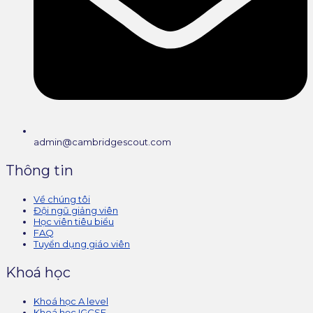
admin@cambridgescout.com
Thông tin
Về chúng tôi
Đội ngũ giảng viên
Học viên tiêu biểu
FAQ
Tuyển dụng giáo viên
Khoá học
Khoá học A level
Khoá học IGCSE