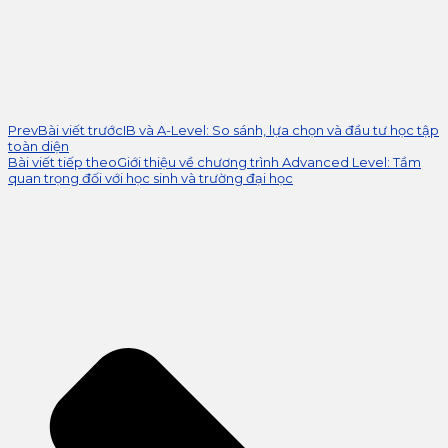
Prev
Bài viết trước
IB và A-Level: So sánh, lựa chọn và đầu tư học tập
toàn diện
Bài viết tiếp theo
Giới thiệu về chương trình Advanced Level: Tầm
quan trọng đối với học sinh và trường đại học