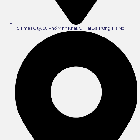
T5 Times City, 58 Phố Minh Khai, Q. Hai Bà Trưng, Hà Nội