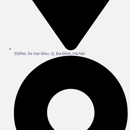
312/N4, 34 Vạn Bảo, Q. Ba Đình, Hà Nội