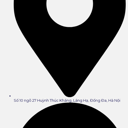
Số 10 ngõ 27 Huỳnh Thúc Kháng, Láng Hạ, Đống Đa, Hà Nội