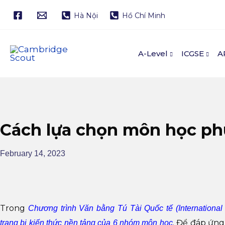
Skip
Hà Nội
Hồ Chí Minh
to
content
A-Level
ICGSE
A
Cách lựa chọn môn học phù
February 14, 2023
Trong
Chương trình Văn bằng Tú Tài Quốc tế (International
. Để đáp ứng
trang bị kiến thức nền tảng của 6 nhóm môn học