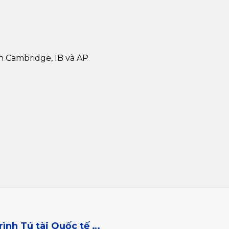
 Cambridge, IB và AP
Trở thành Công dân Toàn cầu từ Chương trình Tú tài Quốc tế IB