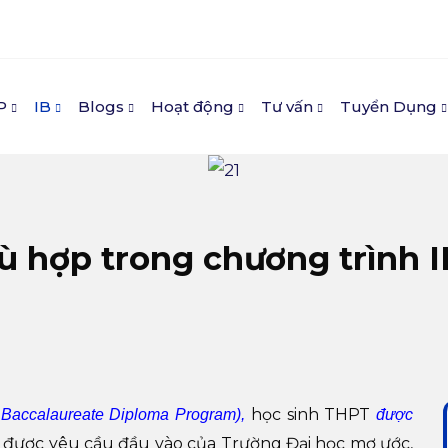
P
IB
Blogs
Hoạt động
Tư vấn
Tuyển Dụng
 hợp trong chương trình I
học sinh THPT
 Baccalaureate Diploma Program),
được
 được yêu cầu đầu vào của Trường Đại học mơ ước,