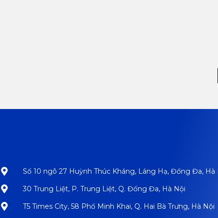
Số 10 ngõ 27 Huỳnh Thúc Kháng, Láng Hạ, Đống Đa, Hà 
30 Trung Liệt, P. Trung Liệt, Q. Đống Đa, Hà Nội
T5 Times City, 58 Phố Minh Khai, Q. Hai Bà Trưng, Hà Nội