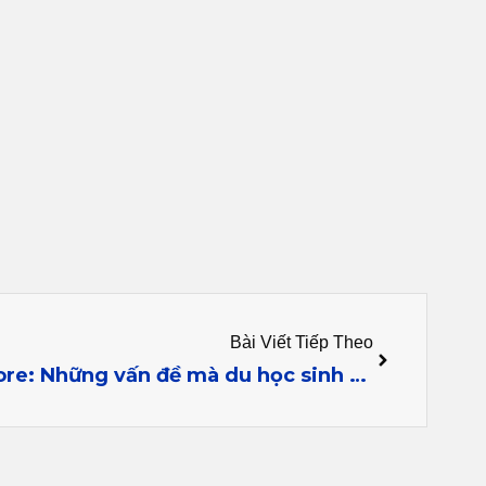
Next
Bài Viết Tiếp Theo
Cùng minh du học Singapore: Những vấn đề mà du học sinh Việt Nam thường gặp phải khi du học Singapore và một số giải pháp đi kèm