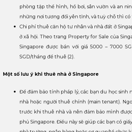
phòng tập thể hình, hồ bơi, sân vườn và an nin
những nơi tương đối yên tĩnh, và tuỳ chỗ thì có
Chi phí thuê căn hộ tư nhân và nhà đất ở Singa
ở xã hội. Theo trang Property for Sale của Si
Singapore được bán với giá 5000 – 7000 SG
SGD/tháng để thuê (2).
Một số lưu ý khi thuê nhà ở Singapore
Để đảm bảo tính pháp lý, các bạn du học sinh
nhà hoặc người thuê chính (main tenant). Ngoà
trước khi thuê nhà và nên đảm bảo mình được 
phủ Singapore. Điều này sẽ giúp các bạn có giấy
nhà trường, ngân hàng hoặc cơ quan/tổ chức k