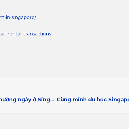
t-in-singapore/
ial-rental-transactions
Cùng mình du học Singapore: Di chuyển thường ngày ở Singapore có gì thuận tiện và bất tiện so với Việt Nam?