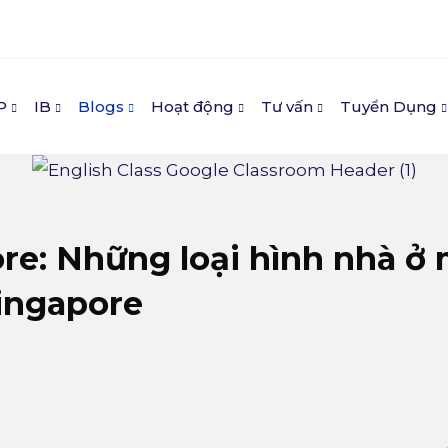
P
IB
Blogs
Hoạt động
Tư vấn
Tuyển Dụng
e: Những loại hình nhà ở 
ingapore