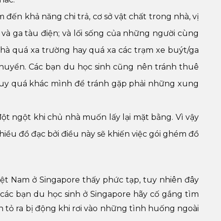
đến khả năng chi trả, cơ sở vật chất trong nhà, vị
t và ga tàu điện; và lối sống của những người cùng
hà quá xa trường hay quá xa các trạm xe buýt/ga
 chuyển. Các bạn du học sinh cũng nên tránh thuê
 duy quá khác mình để tránh gặp phải những xung
đột ngột khi chủ nhà muốn lấy lại mặt bằng. Vì vậy
ều đồ đạc bởi điều này sẽ khiến việc gói ghém đồ
iệt Nam ở Singapore thấy phức tạp, tuy nhiên đây
 các bạn du học sinh ở Singapore hãy cố gắng tìm
 tỏ ra bị động khi rơi vào những tình huống ngoài