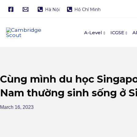
Skip
Hà Nội
Hồ Chí Minh
to
content
A-Level
ICGSE
A
Cùng mình du học Singapor
Nam thường sinh sống ở S
March 16, 2023