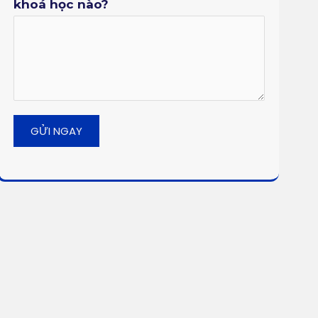
khoá học nào?
GỬI NGAY