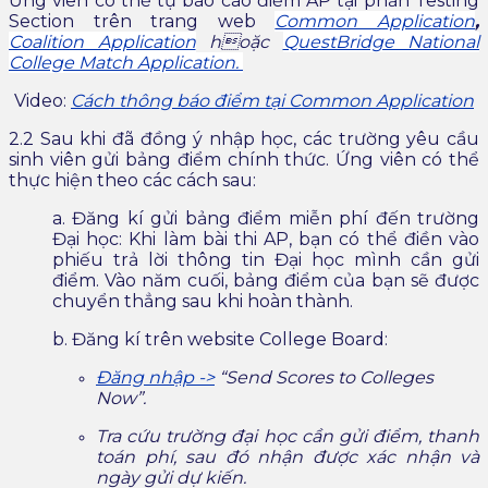
Ứng viên có thể
tự báo cáo điểm AP tại phần Testing
Section trên trang web
Common Application
,
Coalition Application
hoặc
QuestBridge National
College Match Application.
Video:
Cách thông báo điểm
tại Common Application
2.2 Sau khi đã đồng ý nhập học, các trường yêu cầu
sinh viên
gửi bảng điểm chính thức.
Ứng viên có thể
thực hiện theo các cách sau:
a. Đăng kí gửi bảng điểm miễn phí đến trường
Đại học: Khi làm bài thi AP, b
ạn có thể điền vào
phiếu trả lời thông tin Đại học mình cần gửi
điểm. Vào năm cuối, bảng điểm của bạn sẽ được
chuyển thẳng sau khi hoàn thành.
b. Đăng kí trên website College Board:
Đăng nhập ->
“Send Scores to Colleges
Now”.
Tra cứu trường đại học cần gửi điểm, thanh
toán phí, sau đó nhận được xác nhận và
ngày gửi dự kiến.