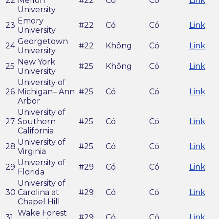
22
Mellon
#22
Có
Có
Link
University
Emory
23
#22
Có
Có
Link
University
Georgetown
24
#22
Không
Có
Link
University
New York
25
#25
Không
Có
Link
University
University of
26
Michigan– Ann
#25
Có
Có
Link
Arbor
University of
27
Southern
#25
Có
Có
Link
.
California
University of
28
#25
Có
Có
Link
Virginia
University of
29
#29
Có
Có
Link
Florida
University of
30
Carolina at
#29
Có
Có
Link
Chapel Hill
Wake Forest
31
#29
Có
Có
Link