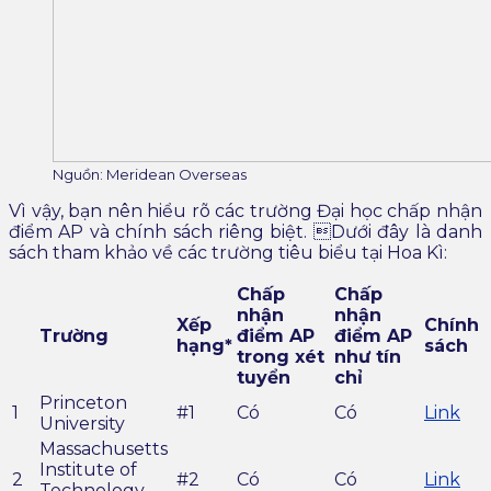
Nguồn: Meridean Overseas
Vì vậy, bạn nên hiểu rõ các trường Đại học chấp nhận
điểm AP và chính sách riêng biệt. Dưới đây là
danh
sách tham khảo về các trường tiêu biểu tại Hoa Kì:
Chấp
Chấp
nhận
nhận
Xếp
Chính
Trường
điểm AP
điểm AP
hạng*
sách
trong xét
như tín
tuyển
chỉ
Princeton
1
#1
Có
Có
Link
University
Massachusetts
Institute of
2
#2
Có
Có
Link
Technology