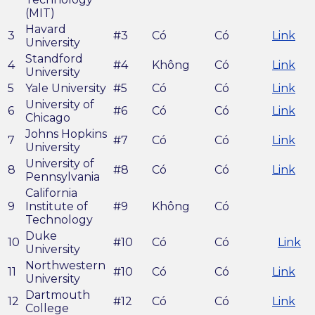
(MIT)
Havard
3
#3
Có
Có
Link
University
Standford
4
#4
Không
Có
Link
University
5
Yale University
#5
Có
Có
Link
University of
6
#6
Có
Có
Link
Chicago
Johns Hopkins
7
#7
Có
Có
Link
University
University of
8
#8
Có
Có
Link
Pennsylvania
California
9
Institute of
#9
Không
Có
Technology
Duke
10
#10
Có
Có
Link
University
Northwestern
11
#10
Có
Có
Link
University
Dartmouth
12
#12
Có
Có
Link
College