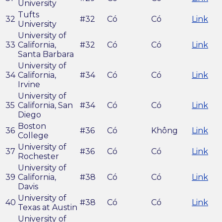
University
Tufts
32
#32
Có
Có
Link
University
University of
33
California,
#32
Có
Có
Link
Santa Barbara
University of
34
California,
#34
Có
Có
Link
Irvine
University of
35
California, San
#34
Có
Có
Link
Diego
Boston
36
#36
Có
Không
Link
College
University of
37
#36
Có
Có
Link
Rochester
University of
39
California,
#38
Có
Có
Link
Davis
University of
40
#38
Có
Có
Link
Texas at Austin
University of