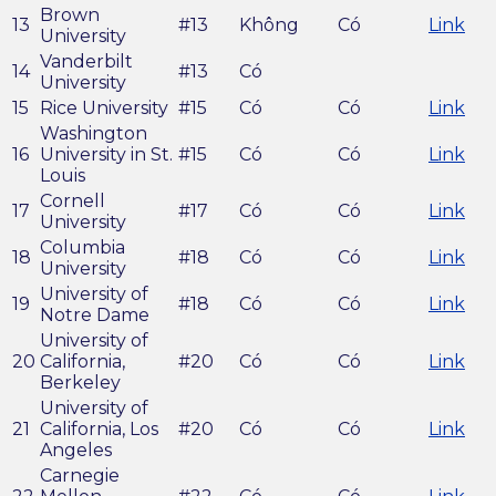
Brown
13
#13
Không
Có
Link
University
Vanderbilt
14
#13
Có
University
15
Rice University
#15
Có
Có
Link
Washington
16
University in St.
#15
Có
Có
Link
Louis
Cornell
17
#17
Có
Có
Link
University
Columbia
18
#18
Có
Có
Link
University
University of
19
#18
Có
Có
Link
Notre Dame
University of
20
California,
#20
Có
Có
Link
Berkeley
University of
21
California, Los
#20
Có
Có
Link
Angeles
Carnegie