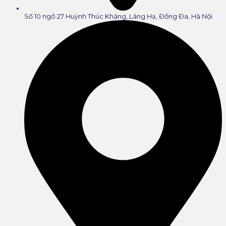
Số 10 ngõ 27 Huỳnh Thúc Kháng, Láng Hạ, Đống Đa, Hà Nội