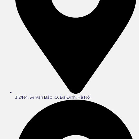
312/N4, 34 Vạn Bảo, Q. Ba Đình, Hà Nội