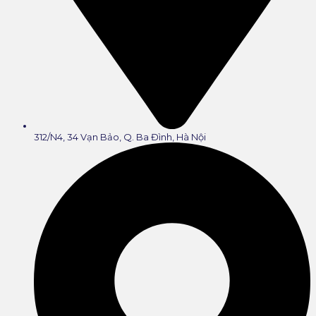
312/N4, 34 Vạn Bảo, Q. Ba Đình, Hà Nội