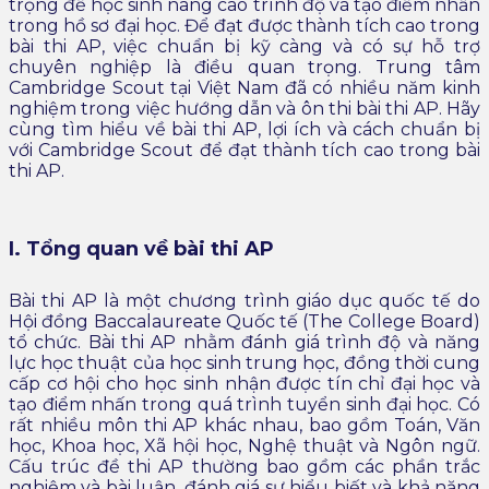
trọng để học sinh nâng cao trình độ và tạo điểm nhấn
trong hồ sơ đại học. Để đạt được thành tích cao trong
bài thi AP, việc chuẩn bị kỹ càng và có sự hỗ trợ
chuyên nghiệp là điều quan trọng. Trung tâm
Cambridge Scout tại Việt Nam đã có nhiều năm kinh
nghiệm trong việc hướng dẫn và ôn thi bài thi AP. Hãy
cùng tìm hiểu về bài thi AP, lợi ích và cách chuẩn bị
với Cambridge Scout để đạt thành tích cao trong bài
thi AP.
I. Tổng quan về bài thi AP
Bài thi AP là một chương trình giáo dục quốc tế do
Hội đồng Baccalaureate Quốc tế (The College Board)
tổ chức. Bài thi AP nhằm đánh giá trình độ và năng
lực học thuật của học sinh trung học, đồng thời cung
cấp cơ hội cho học sinh nhận được tín chỉ đại học và
tạo điểm nhấn trong quá trình tuyển sinh đại học. Có
rất nhiều môn thi AP khác nhau, bao gồm Toán, Văn
học, Khoa học, Xã hội học, Nghệ thuật và Ngôn ngữ.
Cấu trúc đề thi AP thường bao gồm các phần trắc
nghiệm và bài luận, đánh giá sự hiểu biết và khả năng