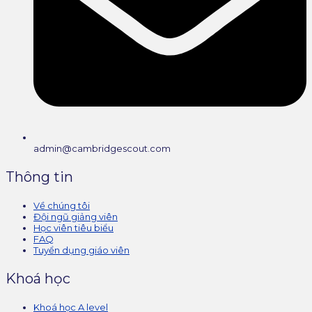
admin@cambridgescout.com
Thông tin
Về chúng tôi
Đội ngũ giảng viên
Học viên tiêu biểu
FAQ
Tuyển dụng giáo viên
Khoá học
Khoá học A level