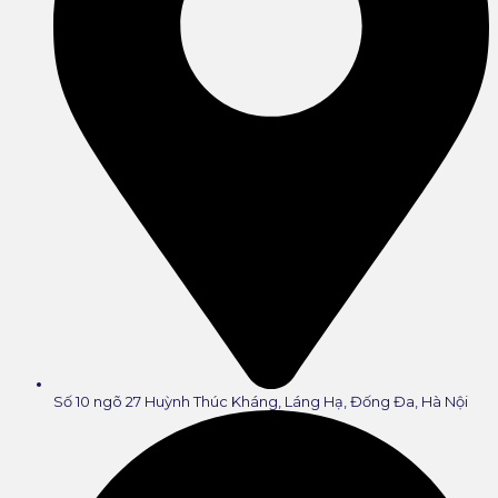
Số 10 ngõ 27 Huỳnh Thúc Kháng, Láng Hạ, Đống Đa, Hà Nội