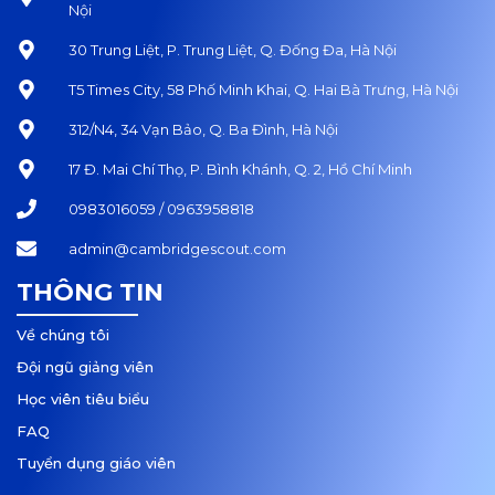
Nội
30 Trung Liệt, P. Trung Liệt, Q. Đống Đa, Hà Nội
T5 Times City, 58 Phố Minh Khai, Q. Hai Bà Trưng, Hà Nội
312/N4, 34 Vạn Bảo, Q. Ba Đình, Hà Nội
17 Đ. Mai Chí Thọ, P. Bình Khánh, Q. 2, Hồ Chí Minh
0983016059 / 0963958818
admin@cambridgescout.com
THÔNG TIN
Về chúng tôi
Đội ngũ giảng viên
Học viên tiêu biểu
FAQ
Tuyển dụng giáo viên