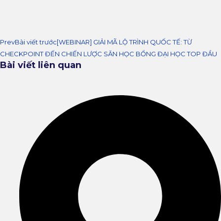
Prev
Bài viết trước
[WEBINAR] GIẢI MÃ LỘ TRÌNH QUỐC TẾ: TỪ
CHECKPOINT ĐẾN CHIẾN LƯỢC SĂN HỌC BỔNG ĐẠI HỌC TOP ĐẦU
Bài viết liên quan