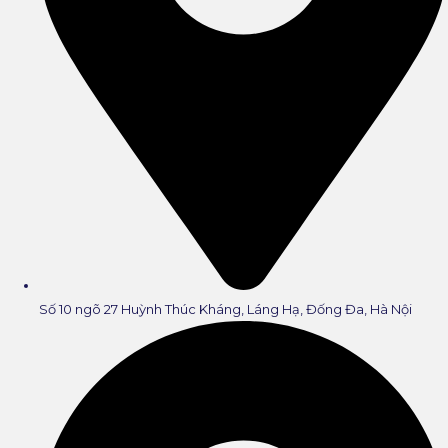
Số 10 ngõ 27 Huỳnh Thúc Kháng, Láng Hạ, Đống Đa, Hà Nội