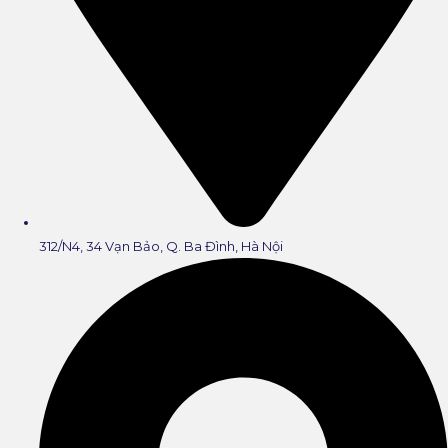
312/N4, 34 Vạn Bảo, Q. Ba Đình, Hà Nội