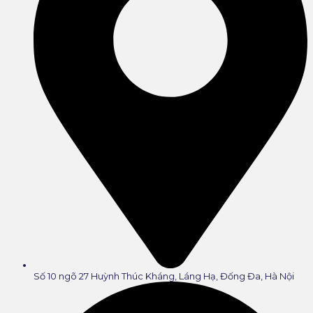
Số 10 ngõ 27 Huỳnh Thúc Kháng, Láng Hạ, Đống Đa, Hà Nội