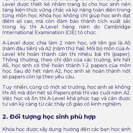
Level được thiết kế nhằm trang bị cho học sinh nền
tảng kiến thức vững chắc và kỹ năng toàn diện trong
từng môn học. Khóa học không chỉ giúp học sinh đạt
điểm số cao, mà còn đảm bảo thành tích xuất sắc
trong kỳ thi A-Level hàng năm do Cambridge
International Examination (CIE) tổ chức.
A-Level được chia làm 2 năm học, với tên gọi là AS
(năm đầu tiên) và A2 (năm thứ hai). Mỗi bộ môn của A-
Level khi hoàn thành cần thi nhiều bài thi (paper).
Thông thường, theo chỉ dẫn của các trường, khi hết
AS, học sinh có thể hoàn thành 1-2 papers của môn
học. Sau đó hết năm A2, học sinh sẽ hoàn thành nốt
số papers còn lại theo yêu cầu.
Tuy nhiên, cũng có một số trường, học sinh sẽ không
thi AS mà dồn hết số Papers phải thi vào cuối năm A2.
Việc học và ôn thi A-Level khá phức tạp và cần được
tư vấn kỹ càng từ các thầy cô giáo có kinh nghiệm.
2. Đối tượng học sinh phù hợp
Khóa học được xây dựng hướng đến các bạn học sinh