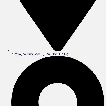
312/N4, 34 Vạn Bảo, Q. Ba Đình, Hà Nội