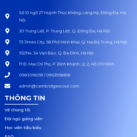
Số 10 ngõ 27 Huỳnh Thúc Kháng, Láng Hạ, Đống Đa, Hà
Nội
30 Trung Liệt, P. Trung Liệt, Q. Đống Đa, Hà Nội
T5 Times City, 58 Phố Minh Khai, Q. Hai Bà Trưng, Hà Nội
312/N4, 34 Vạn Bảo, Q. Ba Đình, Hà Nội
17 Đ. Mai Chí Thọ, P. Bình Khánh, Q. 2, Hồ Chí Minh
0983016059 / 0963958818
admin@cambridgescout.com
THÔNG TIN
Về chúng tôi
Đội ngũ giảng viên
Học viên tiêu biểu
FAQ