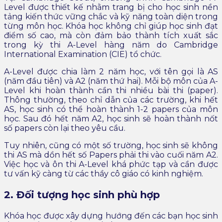
Level được thiết kế nhằm trang bị cho học sinh nền
tảng kiến thức vững chắc và kỹ năng toàn diện trong
từng môn học. Khóa học không chỉ giúp học sinh đạt
điểm số cao, mà còn đảm bảo thành tích xuất sắc
trong kỳ thi A-Level hàng năm do Cambridge
International Examination (CIE) tổ chức.
A-Level được chia làm 2 năm học, với tên gọi là AS
(năm đầu tiên) và A2 (năm thứ hai). Mỗi bộ môn của A-
Level khi hoàn thành cần thi nhiều bài thi (paper).
Thông thường, theo chỉ dẫn của các trường, khi hết
AS, học sinh có thể hoàn thành 1-2 papers của môn
học. Sau đó hết năm A2, học sinh sẽ hoàn thành nốt
số papers còn lại theo yêu cầu.
Tuy nhiên, cũng có một số trường, học sinh sẽ không
thi AS mà dồn hết số Papers phải thi vào cuối năm A2.
Việc học và ôn thi A-Level khá phức tạp và cần được
tư vấn kỹ càng từ các thầy cô giáo có kinh nghiệm.
2. Đối tượng học sinh phù hợp
Khóa học được xây dựng hướng đến các bạn học sinh