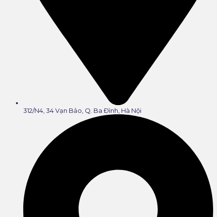
312/N4, 34 Vạn Bảo, Q. Ba Đình, Hà Nội