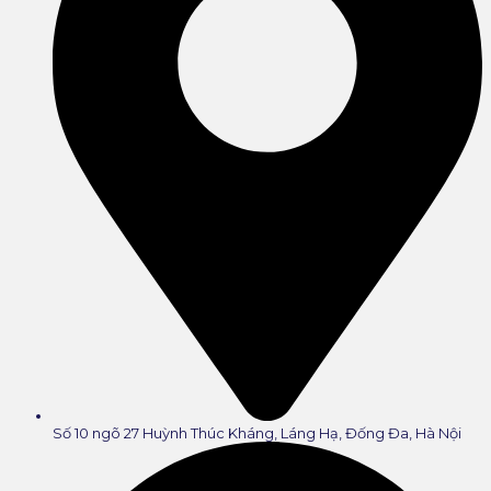
Số 10 ngõ 27 Huỳnh Thúc Kháng, Láng Hạ, Đống Đa, Hà Nội