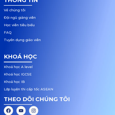
THÔNG TIN
Về chúng tôi
Đội ngũ giảng viên
Học viên tiêu biểu
FAQ
Tuyển dụng giáo viên
KHOÁ HỌC
Khoá học A level
Khoá học IGCSE
Khoá học IB
Lớp luyện thi cấp tốc ASEAN
THEO DÕI CHÚNG TÔI
F
Y
I
a
o
n