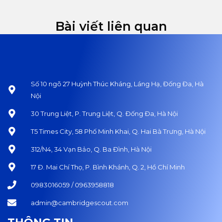
Bài viết liên quan
Số 10 ngõ 27 Huỳnh Thúc Kháng, Láng Hạ, Đống Đa, Hà
Nội
30 Trung Liệt, P. Trung Liệt, Q. Đống Đa, Hà Nội
T5 Times City, 58 Phố Minh Khai, Q. Hai Bà Trưng, Hà Nội
312/N4, 34 Vạn Bảo, Q. Ba Đình, Hà Nội
17 Đ. Mai Chí Thọ, P. Bình Khánh, Q. 2, Hồ Chí Minh
0983016059 / 0963958818
admin@cambridgescout.com