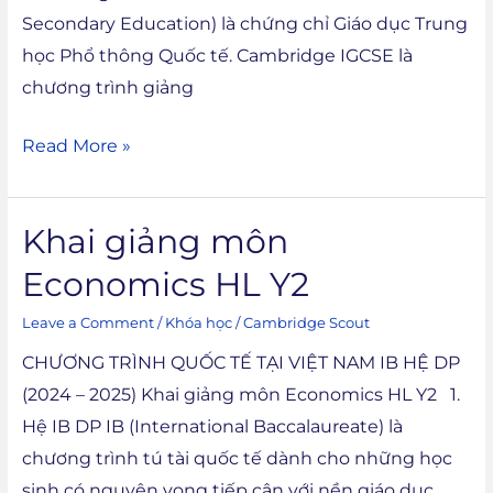
Secondary Education) là chứng chỉ Giáo dục Trung
học Phổ thông Quốc tế. Cambridge IGCSE là
chương trình giảng
Read More »
Khai giảng môn
Khai
giảng
Economics HL Y2
môn
Leave a Comment
/
Khóa học
/
Cambridge Scout
Economics
HL
CHƯƠNG TRÌNH QUỐC TẾ TẠI VIỆT NAM IB HỆ DP
Y2
(2024 – 2025) Khai giảng môn Economics HL Y2 1.
Hệ IB DP IB (International Baccalaureate) là
chương trình tú tài quốc tế dành cho những học
sinh có nguyện vọng tiếp cận với nền giáo dục