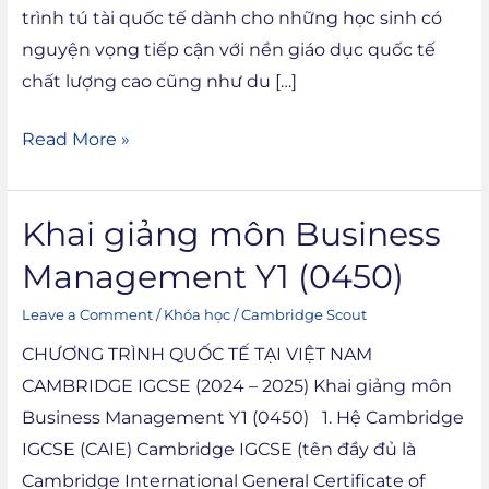
trình tú tài quốc tế dành cho những học sinh có
nguyện vọng tiếp cận với nền giáo dục quốc tế
chất lượng cao cũng như du […]
Read More »
Khai giảng môn Business
Khai
giảng
Management Y1 (0450)
môn
Leave a Comment
/
Khóa học
/
Cambridge Scout
Business
Management
CHƯƠNG TRÌNH QUỐC TẾ TẠI VIỆT NAM
Y1
CAMBRIDGE IGCSE (2024 – 2025) Khai giảng môn
(0450)
Business Management Y1 (0450) 1. Hệ Cambridge
IGCSE (CAIE) Cambridge IGCSE (tên đầy đủ là
Cambridge International General Certificate of