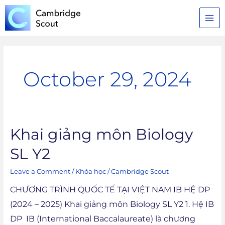
Skip
MAI
to
MEN
content
October 29, 2024
Khai giảng môn Biology
Khai
giảng
SL Y2
môn
Leave a Comment
/
Khóa học
/
Cambridge Scout
Biology
SL
CHƯƠNG TRÌNH QUỐC TẾ TẠI VIỆT NAM IB HỆ DP
Y2
(2024 – 2025) Khai giảng môn Biology SL Y2 1. Hệ IB
DP IB (International Baccalaureate) là chương