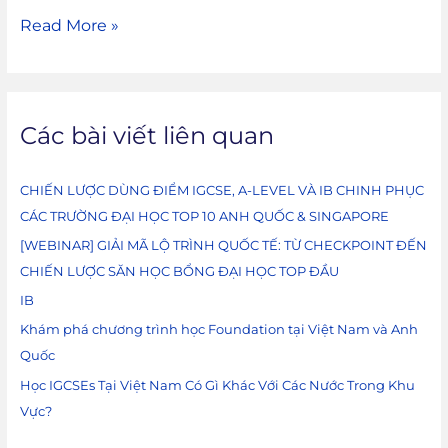
Read More »
Các bài viết liên quan
CHIẾN LƯỢC DÙNG ĐIỂM IGCSE, A-LEVEL VÀ IB CHINH PHỤC
CÁC TRƯỜNG ĐẠI HỌC TOP 10 ANH QUỐC & SINGAPORE
[WEBINAR] GIẢI MÃ LỘ TRÌNH QUỐC TẾ: TỪ CHECKPOINT ĐẾN
CHIẾN LƯỢC SĂN HỌC BỔNG ĐẠI HỌC TOP ĐẦU
IB
Khám phá chương trình học Foundation tại Việt Nam và Anh
Quốc
Học IGCSEs Tại Việt Nam Có Gì Khác Với Các Nước Trong Khu
Vực?