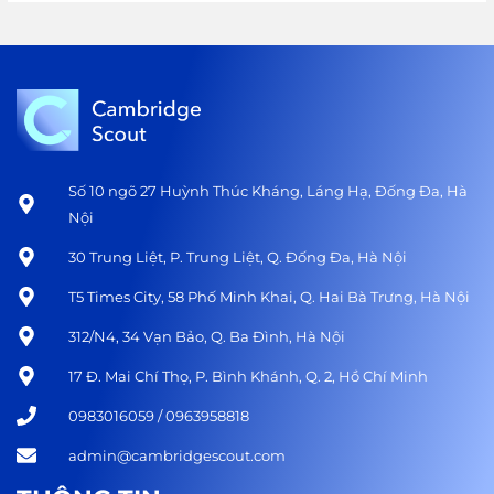
Số 10 ngõ 27 Huỳnh Thúc Kháng, Láng Hạ, Đống Đa, Hà
Nội
30 Trung Liệt, P. Trung Liệt, Q. Đống Đa, Hà Nội
T5 Times City, 58 Phố Minh Khai, Q. Hai Bà Trưng, Hà Nội
312/N4, 34 Vạn Bảo, Q. Ba Đình, Hà Nội
17 Đ. Mai Chí Thọ, P. Bình Khánh, Q. 2, Hồ Chí Minh
0983016059 / 0963958818
admin@cambridgescout.com