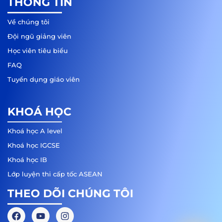
THÔNG TIN
Về chúng tôi
Đội ngũ giảng viên
Học viên tiêu biểu
FAQ
Tuyển dụng giáo viên
KHOÁ HỌC
Khoá học A level
Khoá học IGCSE
Khoá học IB
Lớp luyện thi cấp tốc ASEAN
THEO DÕI CHÚNG TÔI
F
Y
I
a
o
n